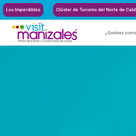
Los Imperdibles
Clúster de Turismo del Norte de Cal
¿Quiénes som