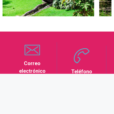
Correo
electrónico
Teléfono
info@recintodelpensami
(57) 305 356 1715
ento.com