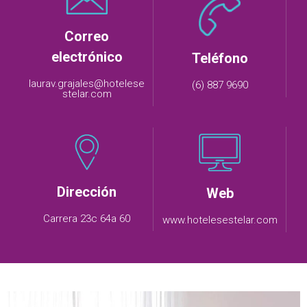
Correo
electrónico
Teléfono
laurav.grajales@hotelese
(6) 887 9690
stelar.com
Dirección
Web
Carrera 23c 64a 60
www.hotelesestelar.com