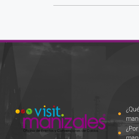
¿Qué
mani
¿Por
mani