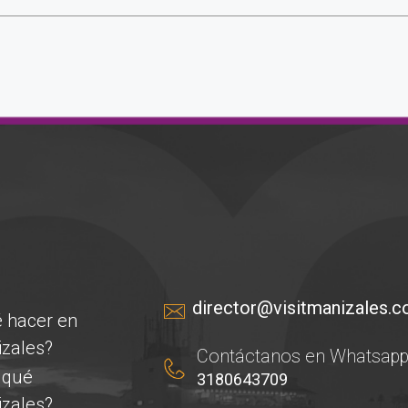
director@visitmanizales.
 hacer en
zales?
Contáctanos en Whatsapp
 qué
3180643709
zales?