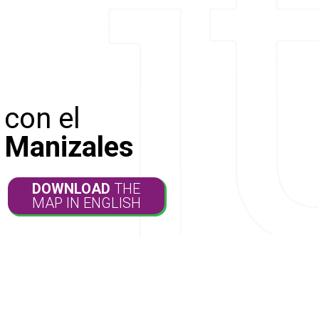
 con el
e Manizales
DOWNLOAD
THE
MAP IN ENGLISH