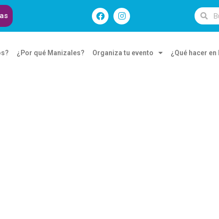
das
os?
¿Por qué Manizales?
Organiza tu evento
¿Qué hacer en